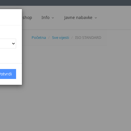
ti
Web shop
Info
Javne nabavke
Početna
Sve vijesti
ISO STANDARD