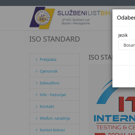
Odaberi
Jezi
Jezik
ISO STANDARD
ISO STANDARD
Pretplata
Cjenovnik
Izdavaštvo
Info - historijat
Kontakt
Međun. saradnja
Korisni linkovi