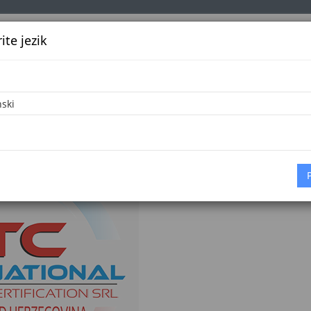
te jezik
k
Službena glasila
Oglašavanje
Pretraga
Vijes