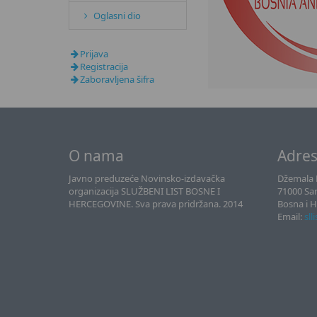
Oglasni dio
Prijava
Registracija
Zaboravljena šifra
O nama
Adre
Javno preduzeće Novinsko-izdavačka
Džemala B
organizacija SLUŽBENI LIST BOSNE I
71000 Sa
HERCEGOVINE. Sva prava pridržana. 2014
Bosna i 
Email:
sll