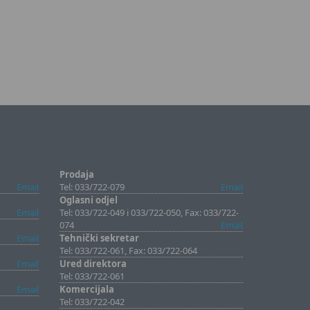
Prodaja
Email
Tel: 033/722-079
Email
Oglasni odjel
Email
Tel: 033/722-049 i 033/722-050, Fax: 033/722-
074
Email
Email
Tehnički sekretar
Tel: 033/722-061, Fax: 033/722-064
Email
Ured direktora
Tel: 033/722-061
Email
Komercijala
Tel: 033/722-042