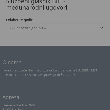
Službeni glasnik BiH -
međunarodni ugovori
Odaberite godinu
O nama
Javno preduzeće Novinsko-izdavačka organizacija SLUŽBENI LIST
BOSNE I HERCEGOVINE. Sva prava pridržana. 2014
Adresa
Džemala Bijedića 39/III
71000 Sarajevo