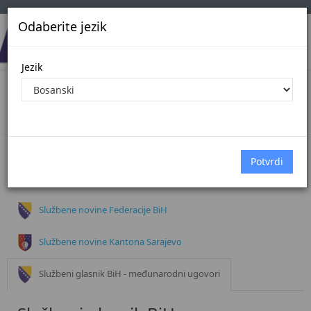
Odaberite jezik
Jezik
Dokumenti
Početna
Dokumenti
Službeni glasnik BiH
Službene novine Federacije BiH
Službene novine Kantona Sarajevo
Službeni glasnik BiH - međunarodni ugovori