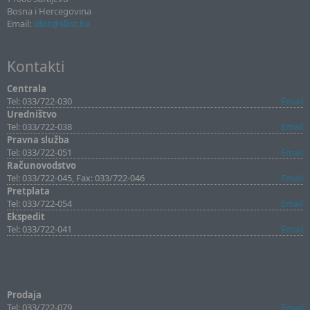
Bosna i Hercegovina
Email:
sllist@sllist.ba
Kontakti
Centrala
Tel: 033/722-030
Email
Uredništvo
Tel: 033/722-038
Email
Pravna služba
Tel: 033/722-051
Email
Računovodstvo
Tel: 033/722-045, Fax: 033/722-046
Email
Pretplata
Tel: 033/722-054
Email
Ekspedit
Tel: 033/722-041
Email
Prodaja
Tel: 033/722-079
Email