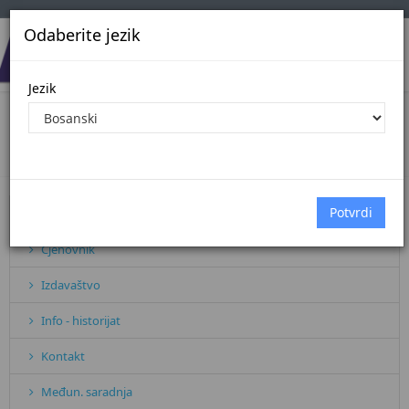
Odaberite jezik
Jezik
Blog Arhiva
Početna
Arhiva vijesti
Pretplata
Cjenovnik
Izdavaštvo
Info - historijat
Kontakt
Međun. saradnja