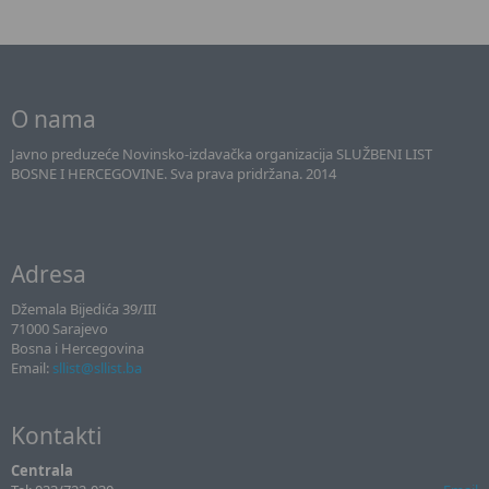
O nama
Javno preduzeće Novinsko-izdavačka organizacija SLUŽBENI LIST
BOSNE I HERCEGOVINE. Sva prava pridržana. 2014
Adresa
Džemala Bijedića 39/III
71000 Sarajevo
Bosna i Hercegovina
Email:
sllist@sllist.ba
Kontakti
Centrala