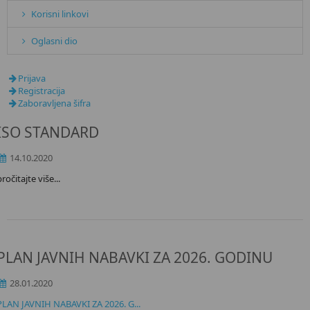
Korisni linkovi
Oglasni dio
Prijava
Registracija
Zaboravljena šifra
ISO STANDARD
14.10.2020
pročitajte više...
PLAN JAVNIH NABAVKI ZA 2026. GODINU
28.01.2020
PLAN JAVNIH NABAVKI ZA 2026. G...