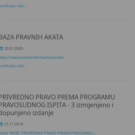
pročitajte više...
BAZA PRAVNIH AKATA
20.01.2020
http://www.sluzbenilist.ba/tools/akti
pročitajte više...
PRIVREDNO PRAVO PREMA PROGRAMU
PRAVOSUDNOG ISPITA - 3 izmijenjeno i
dopunjeno izdanje
21.11.2014
Mato TADIĆ: PRIVREDNO PRAVO PREMA PROGRAMU...