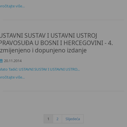
pročitajte više...
USTAVNI SUSTAV I USTAVNI USTROJ
PRAVOSUĐA U BOSNI I HERCEGOVINI - 4.
izmijenjeno i dopunjeno izdanje
20.11.2014
Mato Tadić: USTAVNI SUSTAV I USTAVNI USTRO...
pročitajte više...
1
2
Slijedeća