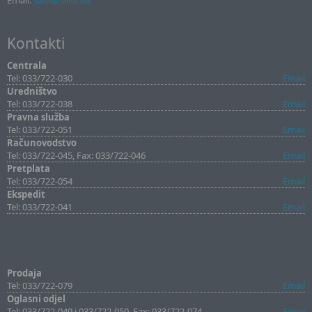
Email:
sllist@sllist.ba
Kontakti
Centrala
Tel: 033/722-030
Email
Uredništvo
Tel: 033/722-038
Email
Pravna služba
Tel: 033/722-051
Email
Računovodstvo
Tel: 033/722-045, Fax: 033/722-046
Email
Pretplata
Tel: 033/722-054
Email
Ekspedit
Tel: 033/722-041
Email
Prodaja
Tel: 033/722-079
Email
Oglasni odjel
Tel: 033/722-049 i 033/722-050, Fax: 033/722-074
Email