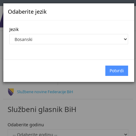
Odaberite jezik
Jezik
Oglasi
Početna
Oglasi
Službeni glasnik BiH
Službene novine Federacije BiH
Službeni glasnik BiH
Odaberite godinu