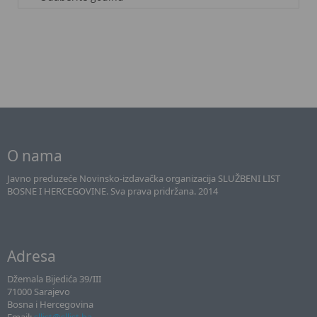
O nama
Javno preduzeće Novinsko-izdavačka organizacija SLUŽBENI LIST
BOSNE I HERCEGOVINE. Sva prava pridržana. 2014
Adresa
Džemala Bijedića 39/III
71000 Sarajevo
Bosna i Hercegovina