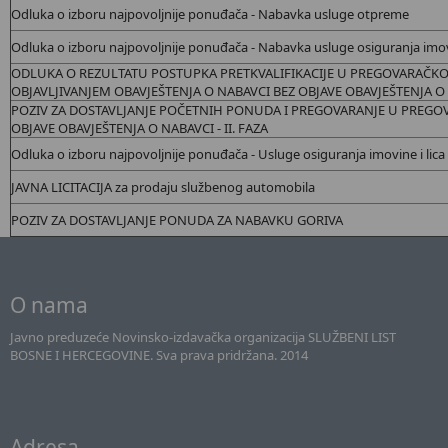
Odluka o izboru najpovoljnije ponuđača - Nabavka usluge otpreme
Odluka o izboru najpovoljnije ponuđača - Nabavka usluge osiguranja imovi
ODLUKA O REZULTATU POSTUPKA PRETKVALIFIKACIJE U PREGOVARAČK
OBJAVLJIVANJEM OBAVJEŠTENJA O NABAVCI BEZ OBJAVE OBAVJEŠTENJA O N
POZIV ZA DOSTAVLJANJE POČETNIH PONUDA I PREGOVARANJE U PREG
OBJAVE OBAVJEŠTENJA O NABAVCI - II. FAZA
Odluka o izboru najpovoljnije ponuđača - Usluge osiguranja imovine i lica
JAVNA LICITACIJA za prodaju službenog automobila
POZIV ZA DOSTAVLJANJE PONUDA ZA NABAVKU GORIVA
O nama
Javno preduzeće Novinsko-izdavačka organizacija SLUŽBENI LIST
BOSNE I HERCEGOVINE. Sva prava pridržana. 2014
Adresa