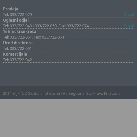
Prodaja
Tel: 033/722-079
Email
Oglasni odjel
Tel: 033/722-049 i 033/722-050, Fax: 033/722-074
Email
Tehnički sekretar
Tel: 033/722-061, Fax: 033/722-064
Ured direktora
Tel: 033/722-061
Komercijala
Tel: 033/722-042
2014 © JP NIO Službeni list Bosne i Hercegovine. Sva Prava Pridržana.