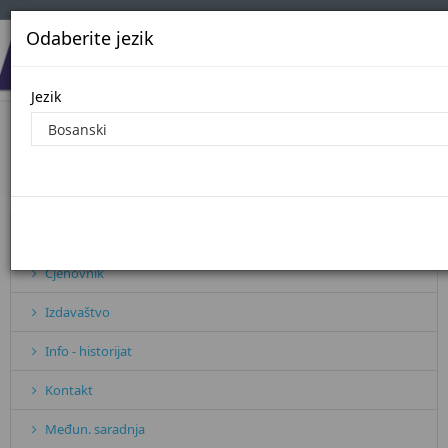
Odaberite jezik
Jezik
Javne nabavke - 2016. godina
Početna
Javne nabavke - 2016. godina
Pretplata
Cjenovnik
Izdavaštvo
Info - historijat
Kontakt
Međun. saradnja