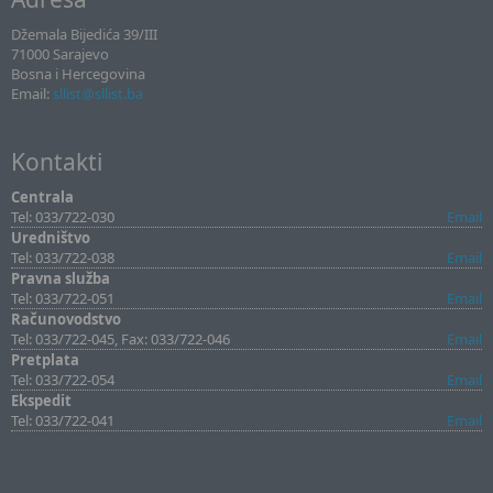
Džemala Bijedića 39/III
71000 Sarajevo
Bosna i Hercegovina
Email:
sllist@sllist.ba
Kontakti
Centrala
Tel: 033/722-030
Email
Uredništvo
Tel: 033/722-038
Email
Pravna služba
Tel: 033/722-051
Email
Računovodstvo
Tel: 033/722-045, Fax: 033/722-046
Email
Pretplata
Tel: 033/722-054
Email
Ekspedit
Tel: 033/722-041
Email