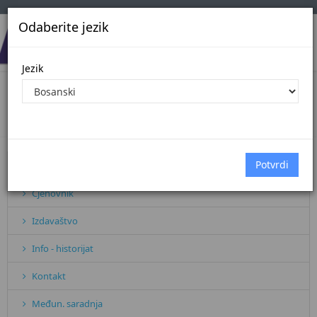
Odaberite jezik
Jezik
Međunarodna saradnja i institucije
Početna
Međunarodna saradnja i institu...
Pretplata
Cjenovnik
Izdavaštvo
Info - historijat
Kontakt
Međun. saradnja