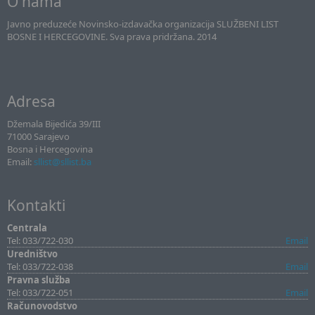
O nama
Javno preduzeće Novinsko-izdavačka organizacija SLUŽBENI LIST
BOSNE I HERCEGOVINE. Sva prava pridržana. 2014
Adresa
Džemala Bijedića 39/III
71000 Sarajevo
Bosna i Hercegovina
Email:
sllist@sllist.ba
Kontakti
Centrala
Tel: 033/722-030
Email
Uredništvo
Tel: 033/722-038
Email
Pravna služba
Tel: 033/722-051
Email
Računovodstvo