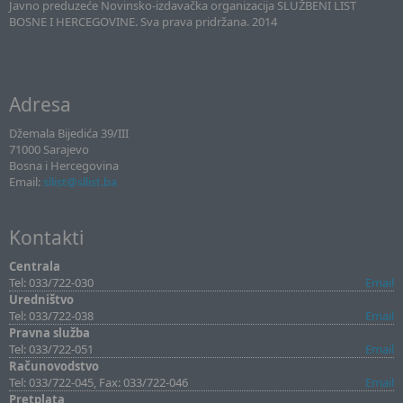
Javno preduzeće Novinsko-izdavačka organizacija SLUŽBENI LIST
BOSNE I HERCEGOVINE. Sva prava pridržana. 2014
Adresa
Džemala Bijedića 39/III
71000 Sarajevo
Bosna i Hercegovina
Email:
sllist@sllist.ba
Kontakti
Centrala
Tel: 033/722-030
Email
Uredništvo
Tel: 033/722-038
Email
Pravna služba
Tel: 033/722-051
Email
Računovodstvo
Tel: 033/722-045, Fax: 033/722-046
Email
Pretplata