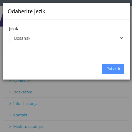
Odaberite jezik
Jezik
Кorisni linkovi
Početna
Кorisni linkovi
Pretplata
Cjenovnik
Izdavaštvo
Info - historijat
Kontakt
Međun. saradnja