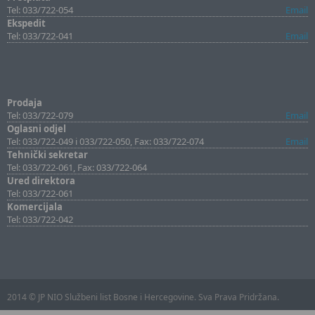
Tel: 033/722-054
Email
Ekspedit
Tel: 033/722-041
Email
Prodaja
Tel: 033/722-079
Email
Oglasni odjel
Tel: 033/722-049 i 033/722-050, Fax: 033/722-074
Email
Tehnički sekretar
Tel: 033/722-061, Fax: 033/722-064
Ured direktora
Tel: 033/722-061
Komercijala
Tel: 033/722-042
2014 © JP NIO Službeni list Bosne i Hercegovine. Sva Prava Pridržana.