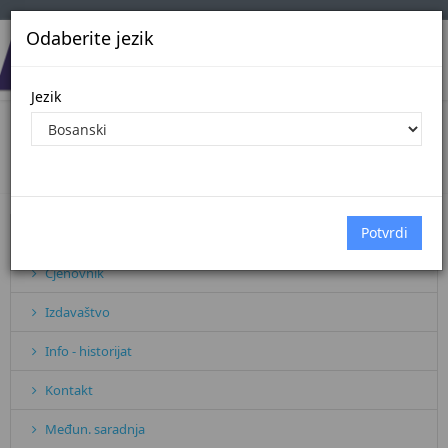
Odaberite jezik
Jezik
BAZA PRAVNIH AKATA
Početna
Sve vijesti
BAZA PRAVNIH AKATA
Pretplata
Cjenovnik
Izdavaštvo
Info - historijat
Kontakt
Međun. saradnja