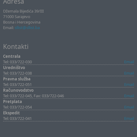
Adresa
Džemala Bijedića 39/III
71000 Sarajevo
Bosna i Hercegovina
Email:
sllist@sllist.ba
Kontakti
Centrala
Tel: 033/722-030
Email
Uredništvo
Tel: 033/722-038
Email
Pravna služba
Tel: 033/722-051
Email
Računovodstvo
Tel: 033/722-045, Fax: 033/722-046
Email
Pretplata
Tel: 033/722-054
Email
Ekspedit
Tel: 033/722-041
Email