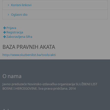
Korisni linkovi
Oglasni dio
Prijava
Registracija
Zaboravljena šifra
BAZA PRAVNIH AKATA
http://www.sluzbenilist.ba/tools/akti
O nama
Javno preduzeće Novinsko-izdavačka organizacija SLUŽBENI LIST
BOSNE I HERCEGOVINE. Sva prava pridržana. 2014