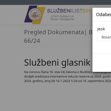
Odaberi
Jezi
Jezik
Pregled Dokumenata| Broj
66/24
Službeni glasnik BiH,
Na osnovu člana 18. stav (4) Zakona o Budžetu institucija Bi
dodjeli sredstava interventne tekuće rezerve za 2024. godin
2024. godinu, broj 04-16-1-2423-1/24 od 16. septembra 202