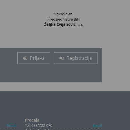
Srpski član
Predsjedništva BiH
Željka Cvijanović
, s. r.
Prijava
Registracija
Prodaja
Email
Tel: 033/722-079
Email