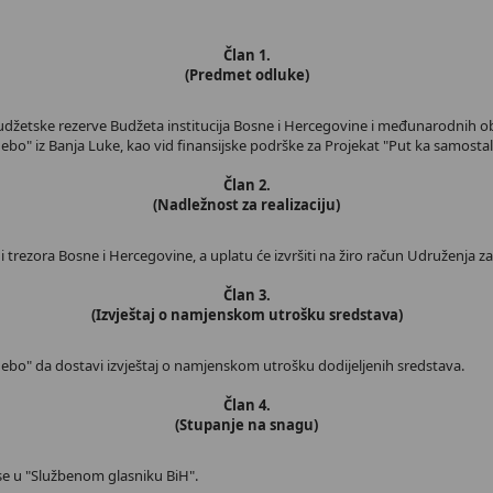
Član 1.
(Predmet odluke)
udžetske rezerve Budžeta institucija Bosne i Hercegovine i međunarodnih o
bo" iz Banja Luke, kao vid finansijske podrške za Projekat "Put ka samostal
Član 2.
(Nadležnost za realizaciju)
 i trezora Bosne i Hercegovine, a uplatu će izvršiti na žiro račun Udruženja 
Član 3.
(Izvještaj o namjenskom utrošku sredstava)
ebo" da dostavi izvještaj o namjenskom utrošku dodijeljenih sredstava.
Član 4.
(Stupanje na snagu)
se u "Službenom glasniku BiH".