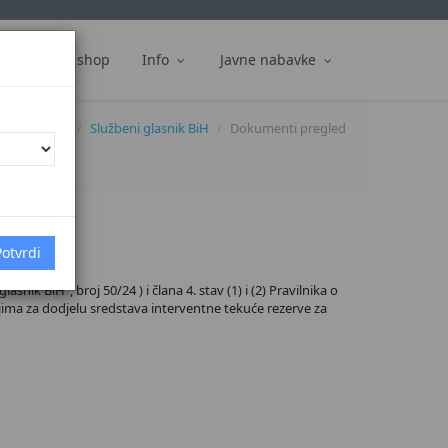
ti
Web shop
Info
Javne nabavke
Dokumenti
Službeni glasnik BiH
Dokumenti pregled
k BiH", broj 50/24 ) i člana 4. stav (1) i (2) Pravilnika o
ijima za dodjelu sredstava interventne tekuće rezerve za