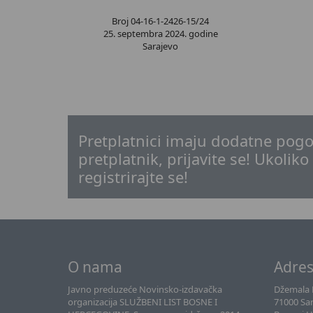
Broj 04-16-1-2426-15/24
25. septembra 2024. godine
Sarajevo
Pretplatnici imaju dodatne pogo
pretplatnik, prijavite se! Ukoliko
registrirajte se!
O nama
Adre
Javno preduzeće Novinsko-izdavačka
Džemala B
organizacija SLUŽBENI LIST BOSNE I
71000 Sa