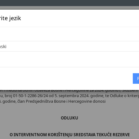
te jezik
k
Službena glasila
Oglašavanje
Pretraga
Vijes
Početna
 broj 66/24
H i međunarodnih obaveza Bosne i Hercegovine za 2024. godinu ("Službeni glasni
u, broj 01-50-1-2286-26/24 od 5. septembra 2024. godine, te Odluke o kriter
4. godine, član Predsjedništva Bosne i Hercegovine donosi
ODLUKU
O INTERVENTNOM KORIŠTENJU SREDSTAVA TEKUĆE REZERVE