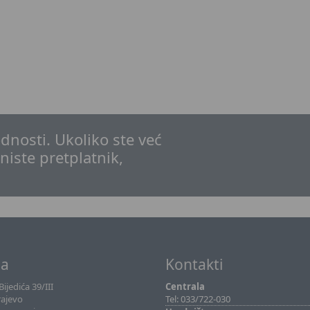
dnosti. Ukoliko ste već
 niste pretplatnik,
sa
Kontakti
ijedića 39/III
Centrala
rajevo
Tel: 033/722-030