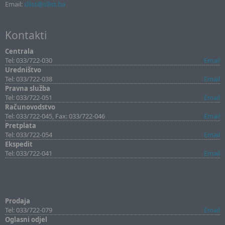
Email:
sllist@sllist.ba
Kontakti
Centrala
Tel: 033/722-030
Email
Uredništvo
Tel: 033/722-038
Email
Pravna služba
Tel: 033/722-051
Email
Računovodstvo
Tel: 033/722-045, Fax: 033/722-046
Email
Pretplata
Tel: 033/722-054
Email
Ekspedit
Tel: 033/722-041
Email
Prodaja
Tel: 033/722-079
Email
Oglasni odjel