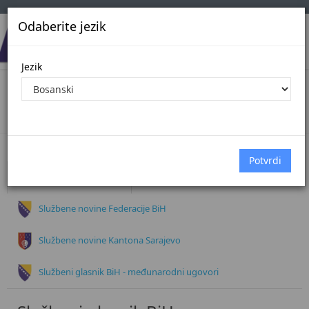
Odaberite jezik
Jezik
Dokumenti
Početna
Dokumenti
Službeni glasnik BiH
Službene novine Federacije BiH
Službene novine Kantona Sarajevo
Službeni glasnik BiH - međunarodni ugovori