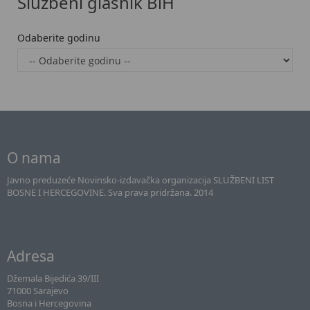
Službeni glasnik BiH
Odaberite godinu
O nama
Javno preduzeće Novinsko-izdavačka organizacija SLUŽBENI LIST
BOSNE I HERCEGOVINE. Sva prava pridržana. 2014
Adresa
Džemala Bijedića 39/III
71000 Sarajevo
Bosna i Hercegovina