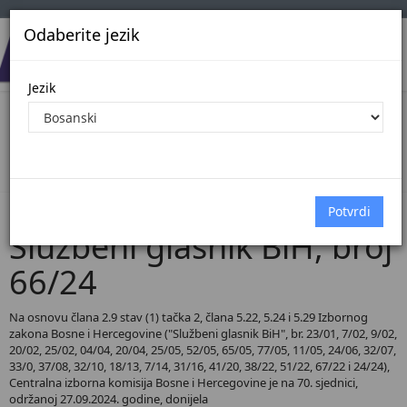
Odaberite jezik
Jezik
Pregled Dokumenata| Broj 66/24
Početna
Dokumenti
Službeni glasnik BiH
Dokumenti pregled
Službeni glasnik BiH, broj
66/24
Na osnovu člana 2.9 stav (1) tačka 2, člana 5.22, 5.24 i 5.29 Izbornog
zakona Bosne i Hercegovine ("Službeni glasnik BiH", br. 23/01, 7/02, 9/02,
20/02, 25/02, 04/04, 20/04, 25/05, 52/05, 65/05, 77/05, 11/05, 24/06, 32/07,
33/0, 37/08, 32/10, 18/13, 7/14, 31/16, 41/20, 38/22, 51/22, 67/22 i 24/24),
Centralna izborna komisija Bosne i Hercegovine je na 70. sjednici,
održanoj 27.09.2024. godine, donijela