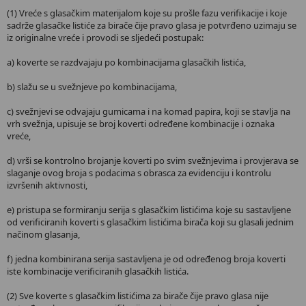
(1) Vreće s glasačkim materijalom koje su prošle fazu verifikacije i koje
sadrže glasačke listiće za birače čije pravo glasa je potvrđeno uzimaju se
iz originalne vreće i provodi se sljedeći postupak:
a) koverte se razdvajaju po kombinacijama glasačkih listića,
b) slažu se u svežnjeve po kombinacijama,
c) svežnjevi se odvajaju gumicama i na komad papira, koji se stavlja na
vrh svežnja, upisuje se broj koverti određene kombinacije i oznaka
vreće,
d) vrši se kontrolno brojanje koverti po svim svežnjevima i provjerava se
slaganje ovog broja s podacima s obrasca za evidenciju i kontrolu
izvršenih aktivnosti,
e) pristupa se formiranju serija s glasačkim listićima koje su sastavljene
od verificiranih koverti s glasačkim listićima birača koji su glasali jednim
načinom glasanja,
f) jedna kombinirana serija sastavljena je od određenog broja koverti
iste kombinacije verificiranih glasačkih listića.
(2) Sve koverte s glasačkim listićima za birače čije pravo glasa nije