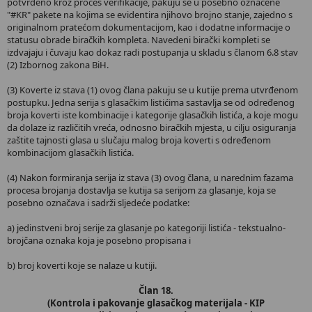
potvrđeno kroz proces verifikacije, pakuju se u posebno označene
"#KR" pakete na kojima se evidentira njihovo brojno stanje, zajedno s
originalnom pratećom dokumentacijom, kao i dodatne informacije o
statusu obrade biračkih kompleta. Navedeni birački kompleti se
izdvajaju i čuvaju kao dokaz radi postupanja u skladu s članom 6.8 stav
(2) Izbornog zakona BiH.
(3) Koverte iz stava (1) ovog člana pakuju se u kutije prema utvrđenom
postupku. Jedna serija s glasačkim listićima sastavlja se od određenog
broja koverti iste kombinacije i kategorije glasačkih listića, a koje mogu
da dolaze iz različitih vreća, odnosno biračkih mjesta, u cilju osiguranja
zaštite tajnosti glasa u slučaju malog broja koverti s određenom
kombinacijom glasačkih listića.
(4) Nakon formiranja serija iz stava (3) ovog člana, u narednim fazama
procesa brojanja dostavlja se kutija sa serijom za glasanje, koja se
posebno označava i sadrži sljedeće podatke:
a) jedinstveni broj serije za glasanje po kategoriji listića - tekstualno-
brojčana oznaka koja je posebno propisana i
b) broj koverti koje se nalaze u kutiji.
Član 18.
(Kontrola i pakovanje glasačkog materijala - KIP