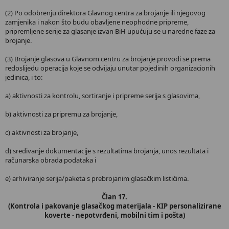
(2) Po odobrenju direktora Glavnog centra za brojanje ili njegovog
zamjenika i nakon što budu obavljene neophodne pripreme,
pripremljene serije za glasanje izvan BiH upućuju se u naredne faze za
brojanje.
(3) Brojanje glasova u Glavnom centru za brojanje provodi se prema
redoslijedu operacija koje se odvijaju unutar pojedinih organizacionih
jedinica, i to:
a) aktivnosti za kontrolu, sortiranje i pripreme serija s glasovima,
b) aktivnosti za pripremu za brojanje,
c) aktivnosti za brojanje,
d) sređivanje dokumentacije s rezultatima brojanja, unos rezultata i
računarska obrada podataka i
e) arhiviranje serija/paketa s prebrojanim glasačkim listićima.
Član 17.
(Kontrola i pakovanje glasačkog materijala - KIP personalizirane
koverte - nepotvrđeni, mobilni tim i pošta)