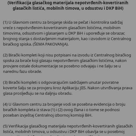
(Verifikacija glasačkog materijala nepotvrđenih-kovertiranih
glasačkih listića, mobilnih timova, u odsustvu i DKP BiH)
(1) U Glavnom centru za brojanje skida se pečat i kontrolira sadržaj
vreće s nepotvrđenim-kovertiranim glasačkim listićima, mobilnim
timovima, odsustvom i glasanjem u DKP BiH i upoređuje se obrazac
brojnog stanja s dostavljenim materijalom, kao i izvodom iz Centralnog
biračkog spiska. (ŠEMA PAKOVANJA).
(2) Birački kompleti koji nisu potpisani na izvodu iz Centralnog biračkog
spiska za birače koji glasaju nepotvrđenim glasačkim listićima, nakon
provjere ostale dokumentacije se posebno odvajaju i ne šalju se u
narednu fazu obrade.
(3) Birački kompleti s odgovarajućim sadržajem unutar povratne
koverte šalju se za provjeru kroz Aplikaciju JIIS. Nakon utvrđivanja prava
glasa prosljeđuju se na daljnju obradu.
(4) U Glavnom centru za brojanje vodi se posebna evidencija o broju
biračkih kompleta iz stava (1) i (2) ovog člana i o tome se podnosi
poseban izvještaj Centralnoj izbornoj komisiji BiH.
(5) Verifikacija glasačkog materijala nepotvrđenih-kovertiranih glasačkih
listića, mobilnih timova, u odsustvu i DKP BiH obavlja se u posebnoj