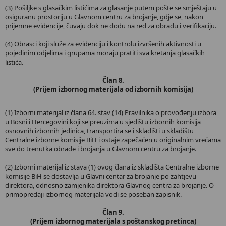
(3) Pošiljke s glasačkim listićima za glasanje putem pošte se smještaju u
osiguranu prostoriju u Glavnom centru za brojanje, gdje se, nakon
prijemne evidencije, čuvaju dok ne dođu na red za obradu i verifikaciju.
(4) Obrasci koji služe za evidenciju i kontrolu izvršenih aktivnosti u
pojedinim odjelima i grupama moraju pratiti sva kretanja glasačkih
listića.
Član 8.
(Prijem izbornog materijala od izbornih komisija)
(1) Izborni materijal iz člana 64. stav (14) Pravilnika o provođenju izbora
u Bosni i Hercegovini koji se preuzima u sjedištu izbornih komisija
osnovnih izbornih jedinica, transportira se i skladišti u skladištu
Centralne izborne komisije BiH i ostaje zapečaćen u originalnim vrećama
sve do trenutka obrade i brojanja u Glavnom centru za brojanje.
(2) Izborni materijal iz stava (1) ovog člana iz skladišta Centralne izborne
komisije BiH se dostavlja u Glavni centar za brojanje po zahtjevu
direktora, odnosno zamjenika direktora Glavnog centra za brojanje. O
primopredaji izbornog materijala vodi se poseban zapisnik.
Član 9.
(Prijem izbornog materijala s poštanskog pretinca)