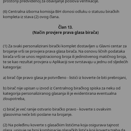
prostoriji predviđenoj za obavljanje poslova verifikacije.
(6) Centralna izborna komisija BiH donosi odluku o statusu biračkih
kompleta iz stava (2) ovog člana.
Član 13.
(Način provjere prava glasa birača)
(1) Za svaki personalizirani birački komplet dostavljen u Glavni centar za
brojanje vrši se provjera prava glasa birača. Na osnovu ličnih podataka
birača vrši se unos registracionog broja ili jedinstvenog matičnog broja,
te se kao rezultat provjera u Aplikaciji sve svrstavaju u jednu od sljedećih
kategorija:
a) birač čije pravo glasa je potvrđeno - listići iz koverte će biti prebrojani,
b) birač nije upisan u izvod iz Centralnog biračkog spiska za neku od
kategorija personaliziranog glasanja ili je evidentirana eventualna
zloupotreba,
c) birač je već ranije ostvario biračko pravo - koverte s ovakvim
glasovima neće biti poslane na brojanje.
(2) Na poleđinu koverte s glasačkim listićima koja osigurava tajnost
glasa, upisuje se broj kombinacije glasačkih listića koji koverta treba da