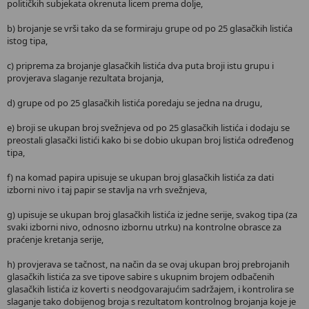
političkih subjekata okrenuta licem prema dolje,
b) brojanje se vrši tako da se formiraju grupe od po 25 glasačkih listića
istog tipa,
c) priprema za brojanje glasačkih listića dva puta broji istu grupu i
provjerava slaganje rezultata brojanja,
d) grupe od po 25 glasačkih listića poredaju se jedna na drugu,
e) broji se ukupan broj svežnjeva od po 25 glasačkih listića i dodaju se
preostali glasački listići kako bi se dobio ukupan broj listića određenog
tipa,
f) na komad papira upisuje se ukupan broj glasačkih listića za dati
izborni nivo i taj papir se stavlja na vrh svežnjeva,
g) upisuje se ukupan broj glasačkih listića iz jedne serije, svakog tipa (za
svaki izborni nivo, odnosno izbornu utrku) na kontrolne obrasce za
praćenje kretanja serije,
h) provjerava se tačnost, na način da se ovaj ukupan broj prebrojanih
glasačkih listića za sve tipove sabire s ukupnim brojem odbačenih
glasačkih listića iz koverti s neodgovarajućim sadržajem, i kontrolira se
slaganje tako dobijenog broja s rezultatom kontrolnog brojanja koje je