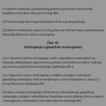
(1) Izborni materijal s poštanskog pretinca preuzima rukovodilac
skladišta Centralne izborne komisije BiH.
(2) Preuzimanje izbornog materijala vrši se u pratnji policije.
(3) Izborni materijal iz stava (1) ovog člana se odmah nakon preuzimanja
dostavlja Glavnom centru za brojanje.
Član 10.
(Postupanje s glasačkim materijalom)
(1) U Glavnom centru za brojanje vreće s glasačkim materijalom se
otvaraju uklanjanjem sigurnosnog pečata i kontrolira se njihov sadržaj
na osnovu prateće dokumentacije i Aplikacije JIIS-a.
(2) U Glavnom centru za brojanje, u Odjelu za prijem i transport
glasačkog materijala, vodi se evidencija o svim dostavama iz stava (1)
ovog člana kroz Aplikaciju JIIS.
(3) Glavni centar za brojanje vrši kontrolu dostavljenog glasačkog
materijala u skladu s odredbama Pravilnika o provođenju izbora u Bosni
i Hercegovini i Odlukama Centralne izborne komisije BiH.