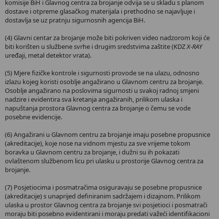
komisije BiH i Glavnog centra za brojanje odvija se u skladu s planom
dostave i otpreme glasačkog materijala i prethodno se najavljuje i
dostavlja se uz pratnju sigurnosnih agencija BiH.
(4) Glavni centar za brojanje može biti pokriven video nadzorom koji će
biti korišten u službene svrhe i drugim sredstvima zaštite (KDZ
X
-
RAY
uređaji, metal detektor vrata).
(5) Mjere fizičke kontrole i sigurnosti provode se na ulazu, odnosno
izlazu kojeg koristi osoblje angažirano u Glavnom centru za brojanje.
Osoblje angažirano na poslovima sigurnosti u svakoj radnoj smjeni
nadzire i evidentira sva kretanja angažiranih, prilikom ulaska i
napuštanja prostora Glavnog centra za brojanje o čemu se vode
posebne evidencije.
(6) Angažirani u Glavnom centru za brojanje imaju posebne propusnice
(akreditacije), koje nose na vidnom mjestu za sve vrijeme tokom
boravka u Glavnom centru za brojanje, i dužni su ih pokazati
ovlaštenom službenom licu pri ulasku u prostorije Glavnog centra za
brojanje.
(7) Posjetiocima i posmatračima osiguravaju se posebne propusnice
(akreditacije) s unaprijed definiranim sadržajem i dizajnom. Prilikom
ulaska u prostor Glavnog centra za brojanje svi posjetioci i posmatrači
moraju biti posebno evidentirani i moraju predati važeći identifikacioni