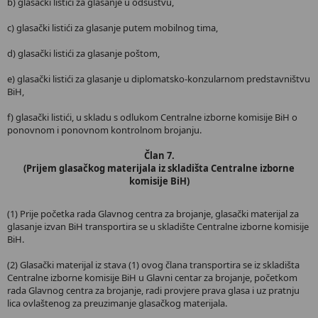
b) glasački listići za glasanje u odsustvu,
c) glasački listići za glasanje putem mobilnog tima,
d) glasački listići za glasanje poštom,
e) glasački listići za glasanje u diplomatsko-konzularnom predstavništvu
BiH,
f) glasački listići, u skladu s odlukom Centralne izborne komisije BiH o
ponovnom i ponovnom kontrolnom brojanju.
Član 7.
(Prijem glasačkog materijala iz skladišta Centralne izborne
komisije BiH)
(1) Prije početka rada Glavnog centra za brojanje, glasački materijal za
glasanje izvan BiH transportira se u skladište Centralne izborne komisije
BiH.
(2) Glasački materijal iz stava (1) ovog člana transportira se iz skladišta
Centralne izborne komisije BiH u Glavni centar za brojanje, početkom
rada Glavnog centra za brojanje, radi provjere prava glasa i uz pratnju
lica ovlaštenog za preuzimanje glasačkog materijala.