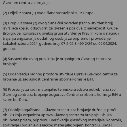
Glavnom centru za brojanje.
(2) Odjeli iz stava (1) ovog člana sastavljeni su iz Grupa.
(3) Grupu iz stava (2) ovog člana čini određen (tačno utvrđen broj)
izvršilaca koji su odgovorni za izvršenje poslova iz nadležnosti Grupe.
Broj grupa i izvršilaca u svakoj grupi utvrđen je Pravilnikom o načinu i
trajanju angažiranja dodatnog osoblјa za pripremu i provođenje
Lokalnih izbora 2024. godine, broj: 07-2-02-3-469-2/24 od 09.04.2024.
godine.
(4) Sastavni dio ovog pravilnika je organigram Glavnog centra za
brojanje.
(5) Organizaciju radnog prostora utvrđuje Uprava Glavnog centra za
brojanje uz saglasnost Centralne izborne komisije BiH.
(6) Prostorije za rad i materijalno tehnička sredstva potrebna za rad
Glavnog centra za brojanje osigurava Centralna izborna komisija BiH u
svom budžetu.
(7) Osoblje angažirano u Glavnom centru za brojanje dužno je proći
obuku koju organizira uprava Glavnog centra za brojanje. Obuka
obuhvata prijem, pripremu i verifikaciju glasačkog materijala; kontrolu,
sortiranje i brojanje glasačkog materijala; prijem, kontrolu, unos i