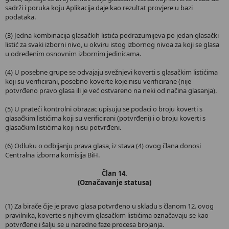
sadrži i poruka koju Aplikacija daje kao rezultat provjere u bazi
podataka.
(3) Jedna kombinacija glasačkih listića podrazumijeva po jedan glasački
listić za svaki izborni nivo, u okviru istog izbornog nivoa za koji se glasa
u određenim osnovnim izbornim jedinicama.
(4) U posebne grupe se odvajaju svežnjevi koverti s glasačkim listićima
koji su verificirani, posebno koverte koje nisu verificirane (nije
potvrđeno pravo glasa ili je već ostvareno na neki od načina glasanja).
(5) U prateći kontrolni obrazac upisuju se podaci o broju koverti s
glasačkim listićima koji su verificirani (potvrđeni) i o broju koverti s
glasačkim listićima koji nisu potvrđeni.
(6) Odluku o odbijanju prava glasa, iz stava (4) ovog člana donosi
Centralna izborna komisija BiH.
Član 14.
(Označavanje statusa)
(1) Za birače čije je pravo glasa potvrđeno u skladu s članom 12. ovog
pravilnika, koverte s njihovim glasačkim listićima označavaju se kao
potvrđene i šalju se u naredne faze procesa brojanja.