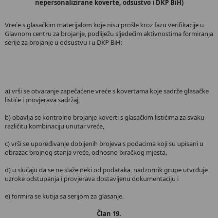
nepersonalizirane koverte, odsustvo i DKP BiH)
Vreće s glasačkim materijalom koje nisu prošle kroz fazu verifikacije u
Glavnom centru za brojanje, podliježu sljedećim aktivnostima formiranja
serije za brojanje u odsustvu i u DKP BiH:
a) vrši se otvaranje zapečaćene vreće s kovertama koje sadrže glasačke
listiće i provjerava sadržaj,
b) obavlja se kontrolno brojanje koverti s glasačkim listićima za svaku
različitu kombinaciju unutar vreće,
c) vrši se upoređivanje dobijenih brojeva s podacima koji su upisani u
obrazac brojnog stanja vreće, odnosno biračkog mjesta,
d) u slučaju da se ne slaže neki od podataka, nadzornik grupe utvrđuje
uzroke odstupanja i provjerava dostavljenu dokumentaciju i
e) formira se kutija sa serijom za glasanje.
Član 19.