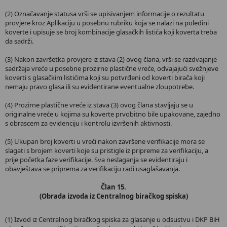
(2) Označavanje statusa vrši se upisivanjem informacije o rezultatu
provjere kroz Aplikaciju u posebnu rubriku koja se nalazi na poleđini
koverte i upisuje se broj kombinacije glasačkih listića koji koverta treba
da sadrži.
(3) Nakon završetka provjere iz stava (2) ovog člana, vrši se razdvajanje
sadržaja vreće u posebne prozirne plastične vreće, odvajajući svežnjeve
koverti s glasačkim listićima koji su potvrđeni od koverti birača koji
nemaju pravo glasa ili su evidentirane eventualne zloupotrebe.
(4) Prozirne plastične vreće iz stava (3) ovog člana stavljaju se u
originalne vreće u kojima su koverte prvobitno bile upakovane, zajedno
s obrascem za evidenciju i kontrolu izvršenih aktivnosti.
(5) Ukupan broj koverti u vreći nakon završene verifikacije mora se
slagati s brojem koverti koje su pristigle iz pripreme za verifikaciju, a
prije početka faze verifikacije. Sva neslaganja se evidentiraju i
obavještava se priprema za verifikaciju radi usaglašavanja.
Član 15.
(Obrada izvoda iz Centralnog biračkog spiska)
(1) Izvod iz Centralnog biračkog spiska za glasanje u odsustvu i DKP BiH