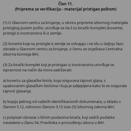
Član 11.
(Priprema za verifikaciju - materijal pristigao poštom)
(1) U Glavnom centru za brojanje, u okviru pripreme izbornog materijala
pristiglog putem pošte, utvrđuje se da li su birački kompleti (koverte)
pristigli iz inostranstva ili iz zemlje.
(2) Koverte koje su pristigle iz zemlje se odvajaju i ne idu u daljnju fazu
obrade u Glavnom centru za brojanje, o čemu se izvještava Centralna
izborna komisija BiH.
(3) Za birački komplet koji je pristigao iz inostranstva utvrđuje se
ispravnost na način da mora sadržavati:
a) kovertu za glasačke listiće, koja osigurava tajnost glasa, s
upakovanim glasačkim listićima i koja je zalijepljena kako bi se osigurala
tajnost glasanja;
b) kopiju jednog od važećih identifikacionih dokumenata, u skladu s
članom 5.12, odnosno članom 3.15 stav (5) Izbornog zakona BiH;
c) potpisan obrazac s ličnim podacima birača, koji sadrži podatke
navedene u članu 54. Pravilnika o provođenju izbora u BiH.