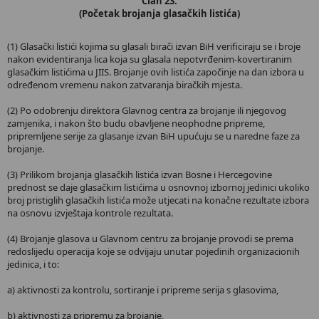
Član 23.
(Početak brojanja glasačkih listića)
(1) Glasački listići kojima su glasali birači izvan BiH verificiraju se i broje
nakon evidentiranja lica koja su glasala nepotvrđenim-kovertiranim
glasačkim listićima u JIIS. Brojanje ovih listića započinje na dan izbora u
određenom vremenu nakon zatvaranja biračkih mjesta.
(2) Po odobrenju direktora Glavnog centra za brojanje ili njegovog
zamjenika, i nakon što budu obavljene neophodne pripreme,
pripremljene serije za glasanje izvan BiH upućuju se u naredne faze za
brojanje.
(3) Prilikom brojanja glasačkih listića izvan Bosne i Hercegovine
prednost se daje glasačkim listićima u osnovnoj izbornoj jedinici ukoliko
broj pristiglih glasačkih listića može utjecati na konačne rezultate izbora
na osnovu izvještaja kontrole rezultata.
(4) Brojanje glasova u Glavnom centru za brojanje provodi se prema
redoslijedu operacija koje se odvijaju unutar pojedinih organizacionih
jedinica, i to:
a) aktivnosti za kontrolu, sortiranje i pripreme serija s glasovima,
b) aktivnosti za pripremu za brojanje,