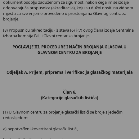
dokument osoblju zaduženom za sigurnost, nakon čega im se izdaje
odgovarajuća propusnica (akreditacija), koju su dužni nositi na vidnom
mjestu za sve vrijeme provedeno u prostorijama Glavnog centra za
brojanje.
(8) Propusnicu (akreditaciju) iz stava (6) i (7) ovog člana izdaje Centralna
izborna komisija BiH i Glavni centar za brojanje.
POGLAVLJE III. PROCEDURE I NAČIN BROJANJA GLASOVA U
GLAVNOM CENTRU ZA BROJANJE
Odjeljak A. Prijem, priprema i verifikacija glasačkog materijala
Član 6.
(Kategorije glasačkih listića)
(1) U Glavnom centru za brojanje glasački listići se broje sljedećim
redoslijedom:
a) nepotvrđeni-kovertirani glasački listići,