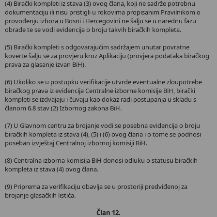
(4) Birački kompleti iz stava (3) ovog člana, koji ne sadrže potrebnu
dokumentaciju ili nisu pristigli u rokovima propisanim Pravilnikom o
provođenju izbora u Bosni i Hercegovini ne šalju se u narednu fazu
obrade te se vodi evidencija o broju takvih biračkih kompleta.
(5) Birački kompleti s odgovarajućim sadržajem unutar povratne
koverte šalju se za provjeru kroz Aplikaciju (provjera podataka biračkog
prava za glasanje izvan BiH).
(6) Ukoliko se u postupku verifikacije utvrde eventualne zloupotrebe
biračkog prava iz evidencija Centralne izborne komisije BiH, birački
kompleti se izdvajaju i čuvaju kao dokaz radi postupanja u skladu s
članom 6.8 stav (2) Izbornog zakona BiH.
(7) U Glavnom centru za brojanje vodi se posebna evidencija o broju
biračkih kompleta iz stava (4), (5) i (6) ovog člana i o tome se podnosi
poseban izvještaj Centralnoj izbornoj komisiji BiH.
(8) Centralna izborna komisija BiH donosi odluku o statusu biračkih
kompleta iz stava (4) ovog člana.
(9) Priprema za verifikaciju obavlja se u prostoriji predviđenoj za
brojanje glasačkih listića.
Član 12.