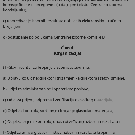
komisije Bosne i Hercegovine (u daljnjem tekstu: Centralna izborna
komisija BiH),
c) upoređivanje izbornih rezultata dobijenih elektronskim i ručnim
brojanjem, i
d) postupanje po odlukama Centralne izborne komisije BiH.
Član 4.
(Organizacija)
(1) Glavni centar za brojanje u svom sastavu ima:
a) Upravu koju čine: direktor i tri zamjenika direktora i šefovi smjene,
b) Odjel za administrativne i operativne poslove,
c) Odjel za prijem, pripremu i verifikaciju glasačkog materijala,
d) Odjel za kontrolu, sortiranje i brojanje glasačkog materijala,
e) Odjel za prijem, kontrolu, unos i utvrđivanje izbornih rezultata i
f) Odjel za arhivu glasačkih listića i izbornih rezultata brojanih u