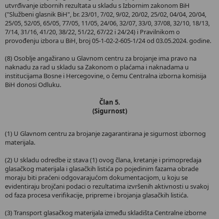
utvrđivanje izbornih rezultata u skladu s Izbornim zakonom BiH
("Službeni glasnik BiH", br. 23/01, 7/02, 9/02, 20/02, 25/02, 04/04, 20/04,
25/05, 52/05, 65/05, 77/05, 11/05, 24/06, 32/07, 33/0, 37/08, 32/10, 18/13,
7/14, 31/16, 41/20, 38/22, 51/22, 67/22 i 24/24) i Pravilnikom o
provođenju izbora u BiH, broj 05-1-02-2-605-1/24 od 03.05.2024. godine.
(8) Osoblje angažirano u Glavnom centru za brojanje ima pravo na
naknadu za rad u skladu sa Zakonom o plaćama i naknadama u
institucijama Bosne i Hercegovine, o čemu Centralna izborna komisija
BiH donosi Odluku.
Član 5.
(Sigurnost)
(1) U Glavnom centru za brojanje zagarantirana je sigurnost izbornog
materijala.
(2) U skladu odredbe iz stava (1) ovog člana, kretanje i primopredaja
glasačkog materijala i glasačkih listića po pojedinim fazama obrade
moraju biti praćeni odgovarajućom dokumentacijom, u koju se
evidentiraju brojčani podaci o rezultatima izvršenih aktivnosti u svakoj
od faza procesa verifikacije, pripreme i brojanja glasačkih listića.
(3) Transport glasačkog materijala između skladišta Centralne izborne