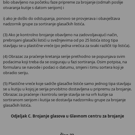
bilo obavljeno na početku faze pripreme za brojanje (odmah poslije
otvaranja kutije s datom serijom) i
i) ako je došlo do odstupanja, ponovo se provjerava i obavještava
nadzornik grupe za sortiranje glasačkih listića.
(3) Ako je kontrolno brojanje obavljeno na zadovoljavajući način,
prebrojani glasački listići u svežnjevima od po 25 listića istog tipa
stavljaju se u plastične vreće (po jedna vrećica za svaki različit tip listića).
(4) Obrazac za praćenje kretanja serije prethodno se popunjava svim
podacima koji treba da se osiguraju u fazi sortiranja. Osim potpisa, na
formularu se navode i podaci o datumu, smjeni i timu sortera koji je
obradio seriju.
(5) Plastične vreće koje sadrže glasačke listiće samo jednog tipa stavljaju
se u kutiju u kojoj je serija prvobitno dostavljena u pripremu za brojanje.
Obrazac za praćenje i kontrolu serije stavlja se na vrh kutije sa
sortiranom serijom i kutija se dostavlja nadzorniku grupe za brojanje
glasačkih listića.
Odjeljak C. Brojanje glasova u Glavnom centru za brojanje