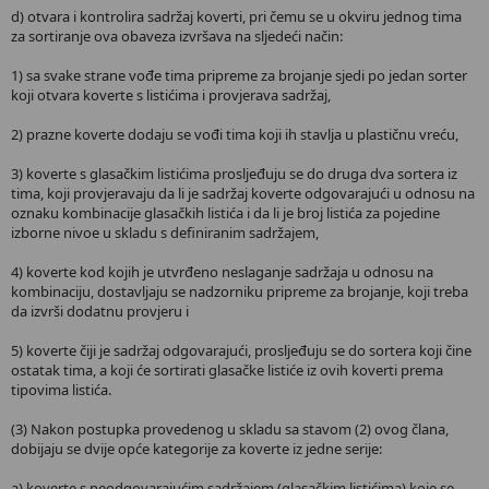
d) otvara i kontrolira sadržaj koverti, pri čemu se u okviru jednog tima
za sortiranje ova obaveza izvršava na sljedeći način:
1) sa svake strane vođe tima pripreme za brojanje sjedi po jedan sorter
koji otvara koverte s listićima i provjerava sadržaj,
2) prazne koverte dodaju se vođi tima koji ih stavlja u plastičnu vreću,
3) koverte s glasačkim listićima prosljeđuju se do druga dva sortera iz
tima, koji provjeravaju da li je sadržaj koverte odgovarajući u odnosu na
oznaku kombinacije glasačkih listića i da li je broj listića za pojedine
izborne nivoe u skladu s definiranim sadržajem,
4) koverte kod kojih je utvrđeno neslaganje sadržaja u odnosu na
kombinaciju, dostavljaju se nadzorniku pripreme za brojanje, koji treba
da izvrši dodatnu provjeru i
5) koverte čiji je sadržaj odgovarajući, prosljeđuju se do sortera koji čine
ostatak tima, a koji će sortirati glasačke listiće iz ovih koverti prema
tipovima listića.
(3) Nakon postupka provedenog u skladu sa stavom (2) ovog člana,
dobijaju se dvije opće kategorije za koverte iz jedne serije:
a) koverte s neodgovarajućim sadržajem (glasačkim listićima) koje se