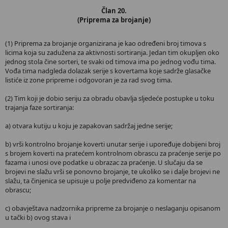
Član 20.
(Priprema za brojanje)
(1) Priprema za brojanje organizirana je kao određeni broj timova s
licima koja su zadužena za aktivnosti sortiranja. Jedan tim okupljen oko
jednog stola čine sorteri, te svaki od timova ima po jednog vođu tima.
Vođa tima nadgleda dolazak serije s kovertama koje sadrže glasačke
listiće iz zone pripreme i odgovoran je za rad svog tima.
(2) Tim koji je dobio seriju za obradu obavlja sljedeće postupke u toku
trajanja faze sortiranja:
a) otvara kutiju u koju je zapakovan sadržaj jedne serije;
b) vrši kontrolno brojanje koverti unutar serije i upoređuje dobijeni broj
s brojem koverti na pratećem kontrolnom obrascu za praćenje serije po
fazama i unosi ove podatke u obrazac za praćenje. U slučaju da se
brojevi ne slažu vrši se ponovno brojanje, te ukoliko se i dalje brojevi ne
slažu, ta činjenica se upisuje u polje predviđeno za komentar na
obrascu;
c) obavještava nadzornika pripreme za brojanje o neslaganju opisanom
u tački b) ovog stava i