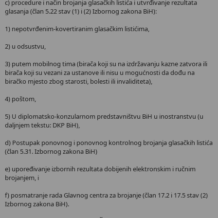
c) procedure i način brojanja glasačkih listića i utvrđivanje rezultata
glasanja (član 5.22 stav (1) i (2) Izbornog zakona BiH):
1) nepotvrđenim-kovertiranim glasačkim listićima,
2) u odsustvu,
3) putem mobilnog tima (birača koji su na izdržavanju kazne zatvora ili
birača koji su vezani za ustanove ili nisu u mogućnosti da dođu na
biračko mjesto zbog starosti, bolesti ili invaliditeta),
4) poštom,
5) U diplomatsko-konzularnom predstavništvu BiH u inostranstvu (u
daljnjem tekstu: DKP BiH),
d) Postupak ponovnog i ponovnog kontrolnog brojanja glasačkih listića
(član 5.31. Izbornog zakona BiH)
e) upoređivanje izbornih rezultata dobijenih elektronskim i ručnim
brojanjem, i
f) posmatranje rada Glavnog centra za brojanje (član 17.2 i 17.5 stav (2)
Izbornog zakona BiH).