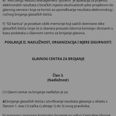
e) "RMS (engl. Results Management System)" je aplikacija za prijenos
elektronskih rezultata s biračkih mjesta obuhvaćenih pilot projektom do
glavnog servera i koja se koristi za upoređivanje rezultata elektronskog i
ručnog brojanja glasačkih listića.
f) "SD kartica" je poseban oblik memorije koji sadrži skenirane slike
glasačkih listića i koje će iz skenera preuzeti izborna komisija i dostaviti u
bazu podataka u Glavnom centru za brojanje glasova.
POGLAVLJE II. NADLEŽNOST, ORGANIZACIJA I MJERE SIGURNOSTI
GLAVNOG CENTRA ZA BROJANJE
Član 3.
(Nadležnost)
(1) Glavni centar za brojanje nadležan je za:
a)
brojanje glasačkih listića i utvrđivanje rezultata glasanja u skladu s
članom 1. stav (1) tačka c) alineja 1) do 5) ovog pravilnika,
b) ponovno i ponovno kontrolno brojanje po odluci Centralne izborne