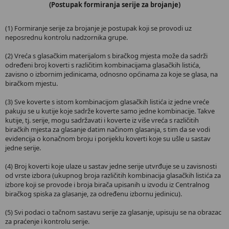
(Postupak formiranja serije za brojanje)
(1) Formiranje serije za brojanje je postupak koji se provodi uz
neposrednu kontrolu nadzornika grupe.
(2) Vreća s glasačkim materijalom s biračkog mjesta može da sadrži
određeni broj koverti s različitim kombinacijama glasačkih listića,
zavisno o izbornim jedinicama, odnosno općinama za koje se glasa, na
biračkom mjestu.
(3) Sve koverte s istom kombinacijom glasačkih listića iz jedne vreće
pakuju se u kutije koje sadrže koverte samo jedne kombinacije. Takve
kutije, tj. serije, mogu sadržavati i koverte iz više vreća s različitih
biračkih mjesta za glasanje datim načinom glasanja, s tim da se vodi
evidencija o konačnom broju i porijeklu koverti koje su ušle u sastav
jedne serije.
(4) Broj koverti koje ulaze u sastav jedne serije utvrđuje se u zavisnosti
od vrste izbora (ukupnog broja različitih kombinacija glasačkih listića za
izbore koji se provode i broja birača upisanih u izvodu iz Centralnog
biračkog spiska za glasanje, za određenu izbornu jedinicu).
(5) Svi podaci o tačnom sastavu serije za glasanje, upisuju se na obrazac
za praćenje i kontrolu serije.