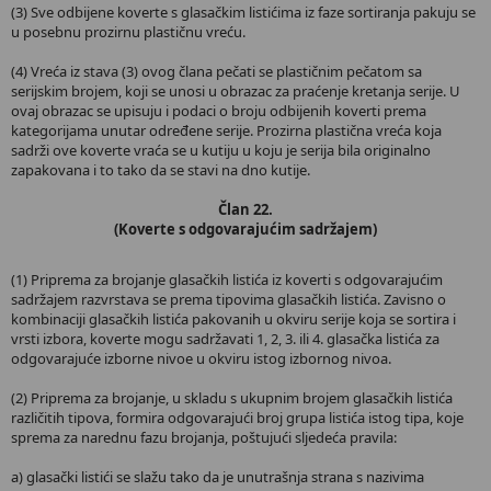
(3) Sve odbijene koverte s glasačkim listićima iz faze sortiranja pakuju se
u posebnu prozirnu plastičnu vreću.
(4) Vreća iz stava (3) ovog člana pečati se plastičnim pečatom sa
serijskim brojem, koji se unosi u obrazac za praćenje kretanja serije. U
ovaj obrazac se upisuju i podaci o broju odbijenih koverti prema
kategorijama unutar određene serije. Prozirna plastična vreća koja
sadrži ove koverte vraća se u kutiju u koju je serija bila originalno
zapakovana i to tako da se stavi na dno kutije.
Član 22.
(Koverte s odgovarajućim sadržajem)
(1) Priprema za brojanje glasačkih listića iz koverti s odgovarajućim
sadržajem razvrstava se prema tipovima glasačkih listića. Zavisno o
kombinaciji glasačkih listića pakovanih u okviru serije koja se sortira i
vrsti izbora, koverte mogu sadržavati 1, 2, 3. ili 4. glasačka listića za
odgovarajuće izborne nivoe u okviru istog izbornog nivoa.
(2) Priprema za brojanje, u skladu s ukupnim brojem glasačkih listića
različitih tipova, formira odgovarajući broj grupa listića istog tipa, koje
sprema za narednu fazu brojanja, poštujući sljedeća pravila:
a) glasački listići se slažu tako da je unutrašnja strana s nazivima