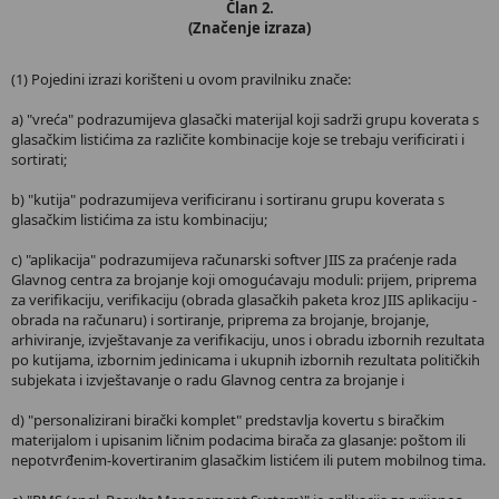
Član 2.
(Značenje izraza)
(1) Pojedini izrazi korišteni u ovom pravilniku znače:
a) "vreća" podrazumijeva glasački materijal koji sadrži grupu koverata s
glasačkim listićima za različite kombinacije koje se trebaju verificirati i
sortirati;
b) "kutija" podrazumijeva verificiranu i sortiranu grupu koverata s
glasačkim listićima za istu kombinaciju;
c) "aplikacija" podrazumijeva računarski softver JIIS za praćenje rada
Glavnog centra za brojanje koji omogućavaju moduli: prijem, priprema
za verifikaciju, verifikaciju (obrada glasačkih paketa kroz JIIS aplikaciju -
obrada na računaru) i sortiranje, priprema za brojanje, brojanje,
arhiviranje, izvještavanje za verifikaciju, unos i obradu izbornih rezultata
po kutijama, izbornim jedinicama i ukupnih izbornih rezultata političkih
subjekata i izvještavanje o radu Glavnog centra za brojanje i
d) "personalizirani birački komplet" predstavlja kovertu s biračkim
materijalom i upisanim ličnim podacima birača za glasanje: poštom ili
nepotvrđenim-kovertiranim glasačkim listićem ili putem mobilnog tima.