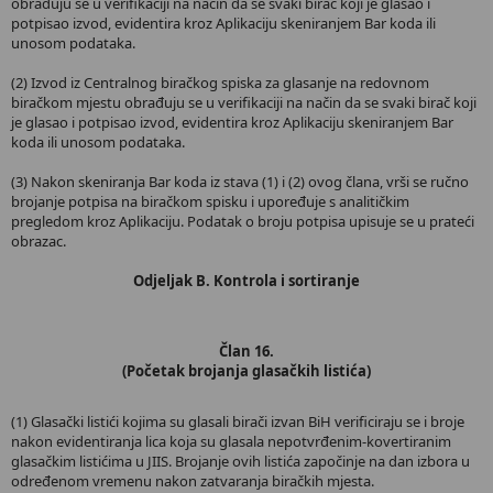
obrađuju se u verifikaciji na način da se svaki birač koji je glasao i
potpisao izvod, evidentira kroz Aplikaciju skeniranjem Bar koda ili
unosom podataka.
(2) Izvod iz Centralnog biračkog spiska za glasanje na redovnom
biračkom mjestu obrađuju se u verifikaciji na način da se svaki birač koji
je glasao i potpisao izvod, evidentira kroz Aplikaciju skeniranjem Bar
koda ili unosom podataka.
(3) Nakon skeniranja Bar koda iz stava (1) i (2) ovog člana, vrši se ručno
brojanje potpisa na biračkom spisku i upoređuje s analitičkim
pregledom kroz Aplikaciju. Podatak o broju potpisa upisuje se u prateći
obrazac.
Odjeljak B. Kontrola i sortiranje
Član 16.
(Početak brojanja glasačkih listića)
(1) Glasački listići kojima su glasali birači izvan BiH verificiraju se i broje
nakon evidentiranja lica koja su glasala nepotvrđenim-kovertiranim
glasačkim listićima u JIIS. Brojanje ovih listića započinje na dan izbora u
određenom vremenu nakon zatvaranja biračkih mjesta.