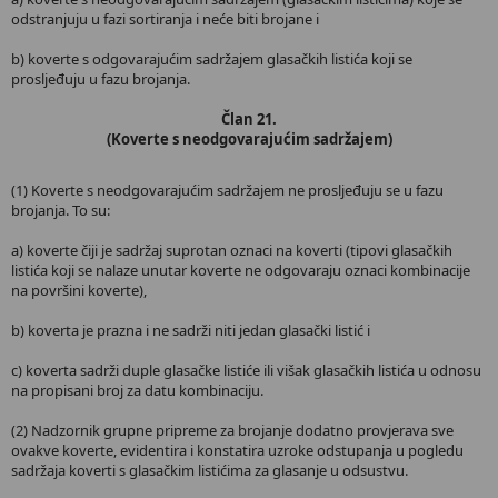
odstranjuju u fazi sortiranja i neće biti brojane i
b) koverte s odgovarajućim sadržajem glasačkih listića koji se
prosljeđuju u fazu brojanja.
Član 21.
(Koverte s neodgovarajućim sadržajem)
(1) Koverte s neodgovarajućim sadržajem ne prosljeđuju se u fazu
brojanja. To su:
a) koverte čiji je sadržaj suprotan oznaci na koverti (tipovi glasačkih
listića koji se nalaze unutar koverte ne odgovaraju oznaci kombinacije
na površini koverte),
b) koverta je prazna i ne sadrži niti jedan glasački listić i
c) koverta sadrži duple glasačke listiće ili višak glasačkih listića u odnosu
na propisani broj za datu kombinaciju.
(2) Nadzornik grupne pripreme za brojanje dodatno provjerava sve
ovakve koverte, evidentira i konstatira uzroke odstupanja u pogledu
sadržaja koverti s glasačkim listićima za glasanje u odsustvu.