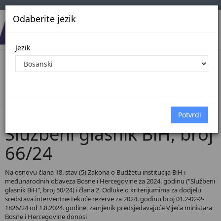
Odaberite jezik
Jezik
Pregled Dokumenata| Broj 66/24
Početna
Dokumenti
Službeni glasnik BiH
Dokumenti pregled
Službeni glasnik BiH, broj
66/24
Na osnovu člana 18. stav (5) Zakona o Budžetu institucija BiH i
međunarodnih obaveza Bosne i Hercegovine za 2024. godinu ("Službeni
glasnik BiH", broj 50/24) i člana 2. Odluke o kriterijumima za dodjelu
sredstava interventne tekuće rezerve za 2024. godinu broj 01.2-02-2-
1826/24 od 1.8.2024. godine, zamjenik predsjedavajuće Vijeća ministara
Bosne i Hercegovine donosi