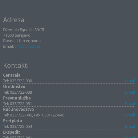
Adresa
Džemala Bijedića 39/III
71000 Sarajevo
Bosna i Hercegovina
Email:
sllist@sllist.ba
Kontakti
Centrala
Tel: 033/722-030
Email
Uredništvo
Tel: 033/722-038
Email
Pravna služba
Tel: 033/722-051
Email
Računovodstvo
Tel: 033/722-045, Fax: 033/722-046
Email
Pretplata
Tel: 033/722-054
Email
Ekspedit
Tel: 033/722-041
Email