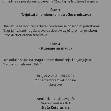
omladine sa posebnim potrebama "Zagrljaj" iz Istočnog Sarajeva.
Član 3.
(Izvještaj o namjenskom utrošku sredstava)
Obavezuje se Udruženje djece i omladine sa posebnim potrebama
"Zagrljaj" iz Istočnog Sarajeva da dostavi izvještaj o namjenskom
utrošku dodijeljenih sredstava.
Član 4.
(Stupanje na snagu)
Ova odluka stupa na snagu danom donošenja, i objavljuje se u
"Službenom glasniku BiH".
Broj 01.2-02-2-1935-28/24
27. septembra 2024. godine
Sarajevo
Zamjenik predsjedavajuće
Vijeća ministara BiH
Staša Košarac
, s. r.