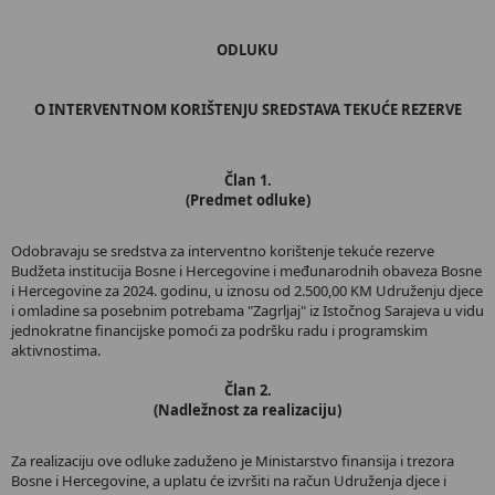
ODLUKU
O INTERVENTNOM KORIŠTENJU SREDSTAVA TEKUĆE REZERVE
Član 1.
(Predmet odluke)
Odobravaju se sredstva za interventno korištenje tekuće rezerve
Budžeta institucija Bosne i Hercegovine i međunarodnih obaveza Bosne
i Hercegovine za 2024. godinu, u iznosu od 2.500,00 KM Udruženju djece
i omladine sa posebnim potrebama "Zagrljaj" iz Istočnog Sarajeva u vidu
jednokratne financijske pomoći za podršku radu i programskim
aktivnostima.
Član 2.
(Nadležnost za realizaciju)
Za realizaciju ove odluke zaduženo je Ministarstvo finansija i trezora
Bosne i Hercegovine, a uplatu će izvršiti na račun Udruženja djece i