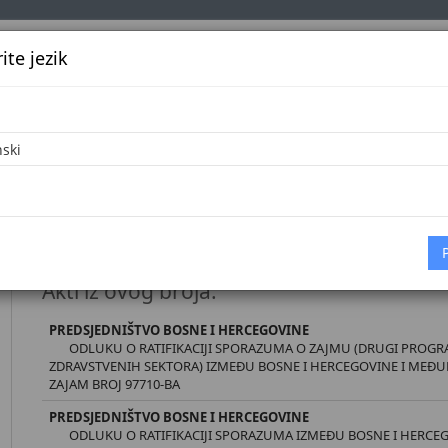
te jezik
k
Službena glasila
Oglašavanje
Pretraga
Vijes
Početna
D
Međunarodni ugovori broj 10/25 [25.8.20
Akti iz ovog broja:
PREDSJEDNIŠTVO BOSNE I HERCEGOVINE
ODLUKU O RATIFIKACIJI SPORAZUMA O ZAJMU (DRUGI PROGR
ZDRAVSTVENIH SEKTORA) IZMEĐU BOSNE I HERCEGOVINE I MEĐ
ZAJAM BROJ 97710-BA
PREDSJEDNIŠTVO BOSNE I HERCEGOVINE
ODLUKU O RATIFIKACIJI SPORAZUMA IZMEĐU BOSNE I HERCE