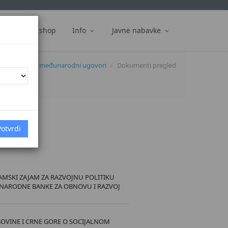
ti
Web shop
Info
Javne nabavke
okumenti
međunarodni ugovori
Dokumenti pregled
25.]
AMSKI ZAJAM ZA RAZVOJNU POLITIKU
UNARODNE BANKE ZA OBNOVU I RAZVOJ
GOVINE I CRNE GORE O SOCIJALNOM