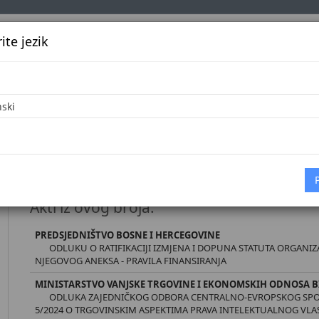
te jezik
k
Službena glasila
Oglašavanje
Pretraga
Vijes
Početna
D
Međunarodni ugovori broj 11/25 [8.9.202
Akti iz ovog broja:
PREDSJEDNIŠTVO BOSNE I HERCEGOVINE
ODLUKU O RATIFIKACIJI IZMJENA I DOPUNA STATUTA ORGANIZA
NJEGOVOG ANEKSA - PRAVILA FINANSIRANJA
MINISTARSTVO VANJSKE TRGOVINE I EKONOMSKIH ODNOSA B
ODLUKA ZAJEDNIČKOG ODBORA CENTRALNO-EVROPSKOG SPO
5/2024 O TRGOVINSKIM ASPEKTIMA PRAVA INTELEKTUALNOG VLASN