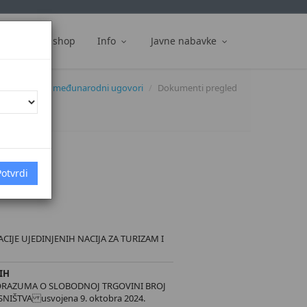
ti
Web shop
Info
Javne nabavke
okumenti
međunarodni ugovori
Dokumenti pregled
5.]
CIJE UJEDINJENIH NACIJA ZA TURIZAM I
IH
RAZUMA O SLOBODNOJ TRGOVINI BROJ
IŠTVA usvojena 9. oktobra 2024.