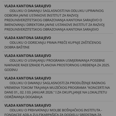
VLADA KANTONA SARAJEVO
ODLUKU O DAVANJU SAGLASNOSTI NA ODLUKU UPRAVNOG
ODBORA JAVNE USTANOVE INSTITUT ZA RAZVOJ
PREDUNIVERZITETSKOG OBRAZOVANJA KANTONA SARAJEVO O
IMENOVANJU DIREKTORA JAVNE USTANOVE INSTITUT ZA RAZVOJ
PREDUNIVERZITETSKOG OBRAZOVANJA KANTONA SARAJEVO
VLADA KANTONA SARAJEVO
ODLUKU O ODRICANJU PRAVA PREČE KUPNJE ZAŠTIĆENOG
DOBRA BAŠTINE
VLADA KANTONA SARAJEVO
ODLUKU O USVAJANJU PROGRAMA USMJERAVANJA POSEBNE
NAKNADE RADI IZRADE PLANOVA PROSTORNOG UREĐENJA ZA 2025.
GODINU
VLADA KANTONA SARAJEVO
ODLUKU O DAVANJU SAGLASNOSTI ZA PRODUŽENJE RADNOG
VREMENA TOKOM TRAJANJA MUZIČKOG PROGRAMA "KONCERTI NA
DANE 01., 02. I 03. JANUAR 2026." I ZA OKUPLJANJE NA LOKALITETU
ODRŽAVANJA DOGAĐAJA
VLADA KANTONA SARAJEVO
ODLUKU O PRIHVATANJU MOLBE BOŠNJAČKOG INSTITUTA -
FONDACIJE ADILA ZULFIKARPAŠIĆA ZA DODJELU SREDSTAVA ZA