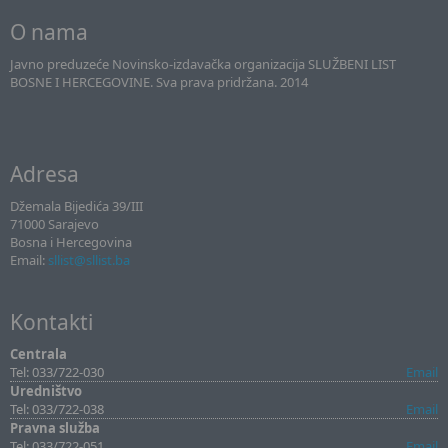
O nama
Javno preduzeće Novinsko-izdavačka organizacija SLUŽBENI LIST
BOSNE I HERCEGOVINE. Sva prava pridržana. 2014
Adresa
Džemala Bijedića 39/III
71000 Sarajevo
Bosna i Hercegovina
Email:
sllist@sllist.ba
Kontakti
Centrala
Tel: 033/722-030
Email
Uredništvo
Tel: 033/722-038
Email
Pravna služba
Tel: 033/722-051
Email