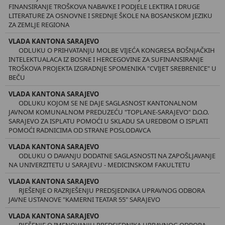
FINANSIRANJE TROŠKOVA NABAVKE I PODJELE LEKTIRA I DRUGE
LITERATURE ZA OSNOVNE I SREDNJE ŠKOLE NA BOSANSKOM JEZIKU
ZA ZEMLJE REGIONA
VLADA KANTONA SARAJEVO
ODLUKU O PRIHVATANJU MOLBE VIJEĆA KONGRESA BOŠNJAČKIH
INTELEKTUALACA IZ BOSNE I HERCEGOVINE ZA SUFINANSIRANJE
TROŠKOVA PROJEKTA IZGRADNJE SPOMENIKA "CVIJET SREBRENICE" U
BEČU
VLADA KANTONA SARAJEVO
ODLUKU KOJOM SE NE DAJE SAGLASNOST KANTONALNOM
JAVNOM KOMUNALNOM PREDUZEĆU "TOPLANE-SARAJEVO" D.O.O.
SARAJEVO ZA ISPLATU POMOĆI U SKLADU SA UREDBOM O ISPLATI
POMOĆI RADNICIMA OD STRANE POSLODAVCA
VLADA KANTONA SARAJEVO
ODLUKU O DAVANJU DODATNE SAGLASNOSTI NA ZAPOŠLJAVANJE
NA UNIVERZITETU U SARAJEVU - MEDICINSKOM FAKULTETU
VLADA KANTONA SARAJEVO
RJEŠENJE O RAZRJEŠENJU PREDSJEDNIKA UPRAVNOG ODBORA
JAVNE USTANOVE "KAMERNI TEATAR 55" SARAJEVO
VLADA KANTONA SARAJEVO
RJEŠENJE O IMENOVANJU PREDSJEDNIKA UPRAVNOG ODBORA