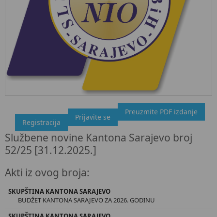
Preuzmite PDF izdanje
"Službeni glasnik BiH", broj 52/25 31.12.2025.
Prijavite se
Registracija
Ovdje možete preuzeti dokument, kao i obaviti kratki uvid u
Službene novine Kantona Sarajevo broj
sadržaj dokumenta.
52/25 [31.12.2025.]
Akti iz ovog broja:
SKUPŠTINA KANTONA SARAJEVO
BUDŽET KANTONA SARAJEVO ZA 2026. GODINU
SKUPŠTINA KANTONA SARAJEVO