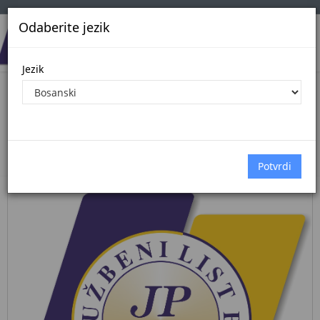
Odaberite jezik
Jezik
Pregled Dokumenata| Broj 52/25
31.12.2025.
Početna
Dokumenti
službene novine kantona sarajevo
Dokumenti pregled