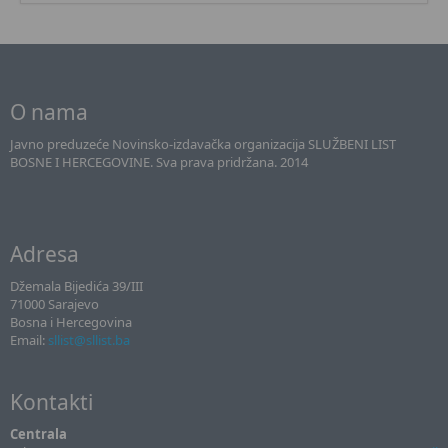
O nama
Javno preduzeće Novinsko-izdavačka organizacija SLUŽBENI LIST
BOSNE I HERCEGOVINE. Sva prava pridržana. 2014
Adresa
Džemala Bijedića 39/III
71000 Sarajevo
Bosna i Hercegovina
Email:
sllist@sllist.ba
Kontakti
Centrala