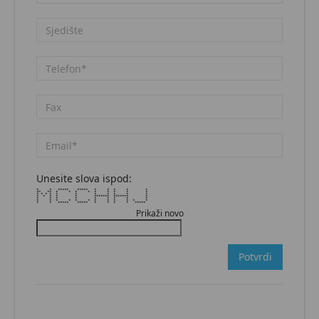
Unesite slova ispod:
* * ***** ***** * * * * *
** ** * * * * * * * * *
* * * * * * * * * * *
* * * * * ******* ******* *
* * * * * * * * *
* * * * * * * * * * * *
* * ***** ***** * * * * *****
Prikaži novo
Potvrdi