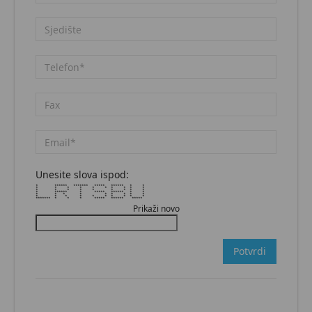
Unesite slova ispod:
* ****** ******* ***** ****** * *
* * * * * * * * * *
* * * * * * * * *
* ****** * ***** ****** * *
* * * * * * * * *
* * * * * * * * * *
******* * * * ***** ****** *****
Prikaži novo
Potvrdi