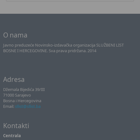
O nama
Javno preduzeće Novinsko-izdavačka organizacija SLUŽBENI LIST
BOSNE I HERCEGOVINE. Sva prava pridržana. 2014
Adresa
Džemala Bijedića 39/III
71000 Sarajevo
Bosna i Hercegovina
Email:
sllist@sllist.ba
Kontakti
Centrala