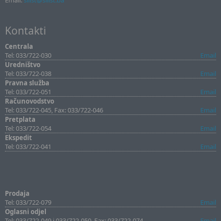
Email:
sllist@sllist.ba
Kontakti
Centrala
Tel: 033/722-030
Email
Uredništvo
Tel: 033/722-038
Email
Pravna služba
Tel: 033/722-051
Email
Računovodstvo
Tel: 033/722-045, Fax: 033/722-046
Email
Pretplata
Tel: 033/722-054
Email
Ekspedit
Tel: 033/722-041
Email
Prodaja
Tel: 033/722-079
Email
Oglasni odjel
Tel: 033/722-049 i 033/722-050, Fax: 033/722-074
Email