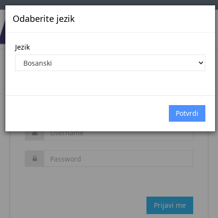
Odaberite jezik
Jezik
Login
Naslovna stranica
Prijava
Zaboravljena šifra?
Prijavi me