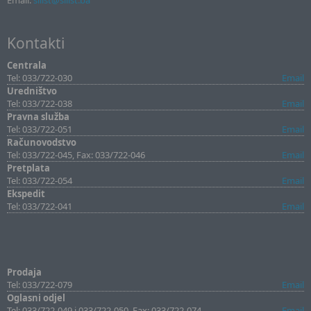
Email:
sllist@sllist.ba
Kontakti
Centrala
Tel: 033/722-030
Email
Uredništvo
Tel: 033/722-038
Email
Pravna služba
Tel: 033/722-051
Email
Računovodstvo
Tel: 033/722-045, Fax: 033/722-046
Email
Pretplata
Tel: 033/722-054
Email
Ekspedit
Tel: 033/722-041
Email
Prodaja
Tel: 033/722-079
Email
Oglasni odjel
Tel: 033/722-049 i 033/722-050, Fax: 033/722-074
Email