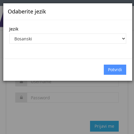
Odaberite jezik
Jezik
Login
Naslovna stranica
Prijava
Zaboravljena šifra?
Prijavi me